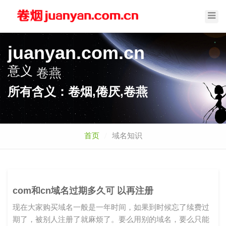
Toggl
Navig
juanyan.com.cn
意义
卷燕
所有含义：卷烟,倦厌,卷燕
首页
域名知识
com和cn域名过期多久可 以再注册
现在大家购买域名一般是一年时间，如果到时候忘了续费过
期了，被别人注册了就麻烦了。要么用别的域名，要么只能