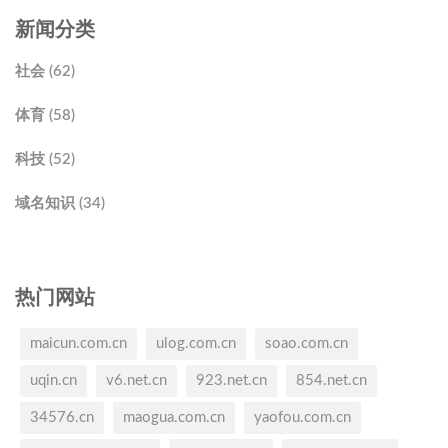
新闻分类
社会 (62)
体育 (58)
科技 (52)
域名知识 (34)
热门网站
maicun.com.cn
ulog.com.cn
soao.com.cn
uqin.cn
v6.net.cn
923.net.cn
854.net.cn
34576.cn
maogua.com.cn
yaofou.com.cn