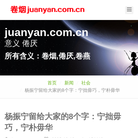
Toggl
Navig
juanyan.com.cn
意义
倦厌
所有含义：卷烟,倦厌,卷燕
首页
新闻
社会
杨振宁留给大家的8个字：宁拙毋巧，宁朴毋华
杨振宁留给大家的8个字：宁拙毋
巧，宁朴毋华