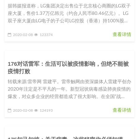
据韩媒报道称，LG集团决定出售位于北京核心商圈的LG双子
座大厦，售价1.37万亿韩元（约合人民币80.46亿元）。LG
双子座大厦由LG电子的子公司LG控股（香港）持100%股
份。L
查看详情
2020-02-08
123374
176对话雷军：生活可以被疫情影响，但绝不能被
疫情打败
转载来源:雷帝网 雷建平。雷帝触网由资深媒体人雷建平创办
2020年注定是不平凡的一年。新型冠状病毒感染肺炎疫情的
爆发，对众多企业的经营都造成了很大影响。在全国“战
役”如火如荼之际，
查看详情
2020-02-08
124193