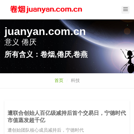
Toggl
Navig
juanyan.com.cn
意义
卷燕
所有含义：卷烟,倦厌,卷燕
首页
科技
遭联合创始人百亿级减持后首个交易日，宁德时代
市值蒸发超千亿
遭创始团队核心成员减持后，宁德时代