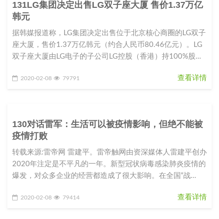
131LG集团决定出售LG双子座大厦 售价1.37万亿
韩元
据韩媒报道称，LG集团决定出售位于北京核心商圈的LG双子
座大厦，售价1.37万亿韩元（约合人民币80.46亿元）。LG
双子座大厦由LG电子的子公司LG控股（香港）持100%股
份。L
查看详情
2020-02-08
79791
130对话雷军：生活可以被疫情影响，但绝不能被
疫情打败
转载来源:雷帝网 雷建平。雷帝触网由资深媒体人雷建平创办
2020年注定是不平凡的一年。新型冠状病毒感染肺炎疫情的
爆发，对众多企业的经营都造成了很大影响。在全国“战
役”如火如荼之际，
查看详情
2020-02-08
79414