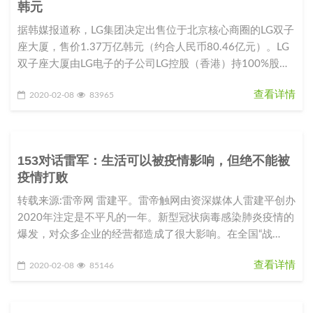
韩元
据韩媒报道称，LG集团决定出售位于北京核心商圈的LG双子
座大厦，售价1.37万亿韩元（约合人民币80.46亿元）。LG
双子座大厦由LG电子的子公司LG控股（香港）持100%股
份。L
查看详情
2020-02-08
83965
153对话雷军：生活可以被疫情影响，但绝不能被
疫情打败
转载来源:雷帝网 雷建平。雷帝触网由资深媒体人雷建平创办
2020年注定是不平凡的一年。新型冠状病毒感染肺炎疫情的
爆发，对众多企业的经营都造成了很大影响。在全国“战
役”如火如荼之际，
查看详情
2020-02-08
85146