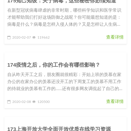
175知己知彼：关于病毒，这些秘密你必须知道
在新型冠状病毒肆虐的非常时期，哪些科学知识和医学常识
才能帮助我们打好这场防御之战呢？你可能最想知道的是：
病毒是什么？病毒是怎样入侵人体的？又是怎样让人生病
的？我们应该如何防御这种从
查看详情
2020-02-07
119662
174疫情之后，你的工作会有哪些影响？
自从昨天开工之后，朋友圈就很精彩：开始上班的羡慕在家
办公的在家办公的羡慕还没开工的下周复工的羡慕不用工作
的待就业的羡慕有工作的……还有很多网友调侃起了自己的职
业规划和目标：2020
查看详情
2020-02-08
120500
173上海开放大学全面开放优质在线学习资源