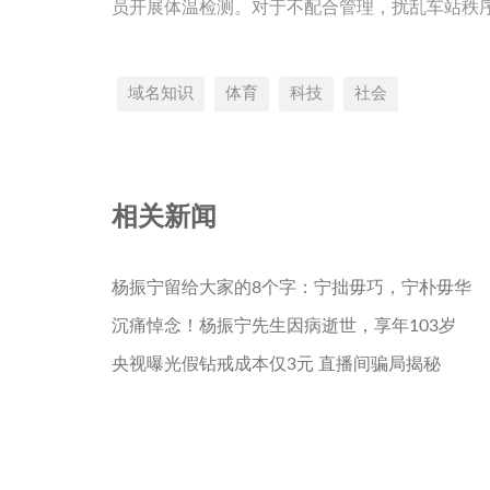
员开展体温检测。对于不配合管理，扰乱车站秩
域名知识
体育
科技
社会
相关新闻
杨振宁留给大家的8个字：宁拙毋巧，宁朴毋华
沉痛悼念！杨振宁先生因病逝世，享年103岁
央视曝光假钻戒成本仅3元 直播间骗局揭秘