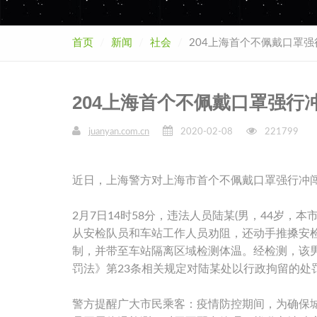
首页
新闻
社会
204上海首个不佩戴口罩
204上海首个不佩戴口罩强行
juanyan.com.cn
2020-02-08
221799
近日，上海警方对上海市首个不佩戴口罩强行冲
2月7日14时58分，违法人员陆某(男，44岁
从安检队员和车站工作人员劝阻，还动手推搡安
制，并带至车站隔离区域检测体温。经检测，该
罚法》第23条相关规定对陆某处以行政拘留的处
警方提醒广大市民乘客：疫情防控期间，为确保