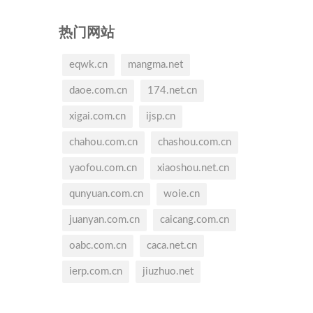
热门网站
eqwk.cn
mangma.net
daoe.com.cn
174.net.cn
xigai.com.cn
ijsp.cn
chahou.com.cn
chashou.com.cn
yaofou.com.cn
xiaoshou.net.cn
qunyuan.com.cn
woie.cn
juanyan.com.cn
caicang.com.cn
oabc.com.cn
caca.net.cn
ierp.com.cn
jiuzhuo.net