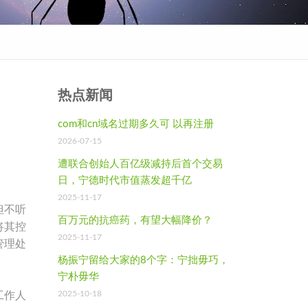
热点新闻
com和cn域名过期多久可 以再注册
2026-07-15
遭联合创始人百亿级减持后首个交易
日，宁德时代市值蒸发超千亿
2025-11-17
但不听
百万元的抗癌药，有望大幅降价？
将其控
2025-11-17
管理处
杨振宁留给大家的8个字：宁拙毋巧，
宁朴毋华
2025-10-18
工作人