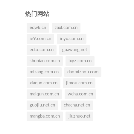
热门网站
eqwk.cn
zaxl.com.cn
ie9.com.cn
inyu.com.cn
ecto.com.cn
guawang.net
shunian.com.cn
ixyz.com.cn
mizang.com.cn
daomizhou.com
xiaqun.com.cn
jimou.com.cn
maiqun.com.cn
wcha.com.cn
guojiu.net.cn
chacha.net.cn
mangba.com.cn
jiuzhuo.net