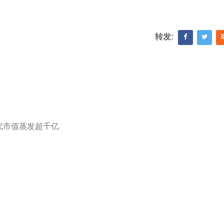
转发:
代市值蒸发超千亿