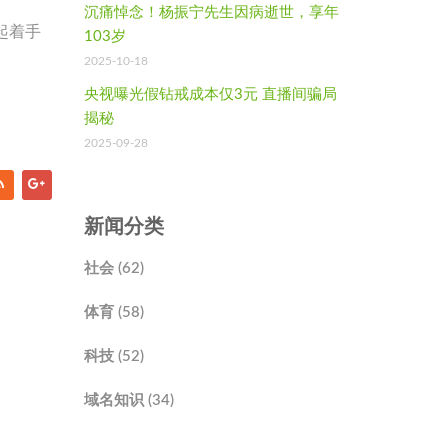
沉痛悼念！杨振宁先生因病逝世，享年
起着手
103岁
2025-10-18
央视曝光假钻戒成本仅3元 直播间骗局
揭秘
2025-09-28
新闻分类
社会 (62)
体育 (58)
科技 (52)
域名知识 (34)