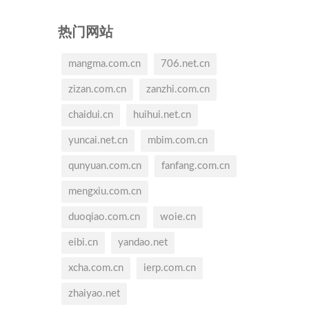
热门网站
mangma.com.cn
706.net.cn
zizan.com.cn
zanzhi.com.cn
chaidui.cn
huihui.net.cn
yuncai.net.cn
mbim.com.cn
qunyuan.com.cn
fanfang.com.cn
mengxiu.com.cn
duoqiao.com.cn
woie.cn
eibi.cn
yandao.net
xcha.com.cn
ierp.com.cn
zhaiyao.net