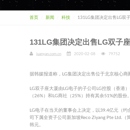
首页
新闻
科技
131LG集团决定出售LG双
131LG集团决定出售LG双子座
juanyan.com.cn
2020-02-08
79752
据韩媒报道称，LG集团决定出售位于北京核心商圈的
LG双子座大厦由LG电子的子公司LG控股（香港）
（26%）和LG商社（25%）持有其余51%的股份
LG电子在当天的董事会上决定，以39.4亿元（
司下属全资子公司新加坡Reco Ziyang Pte Lt
韩元。