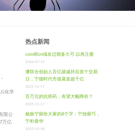
热点新闻
com和cn域名过期多久可 以再注册
2026-07-15
遭联合创始人百亿级减持后首个交易
）。
日，宁德时代市值蒸发超千亿
2025-11-17
LG化学
百万元的抗癌药，有望大幅降价？
2025-11-17
杨振宁留给大家的8个字：宁拙毋巧，
有限公
宁朴毋华
37万亿
2025-10-18